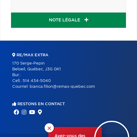
NOTE LÉGALE
RE/MAX EXTRA
170 Serge-Pepin
Beloeil, Québec, J3G 0K1
Bur.:
Cell.:
514 434-5040
Courriel:
bianca.filion@remax-quebec.com
RESTONS EN CONTACT
×
Avez-vous des