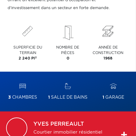
offrant un excellent potentiel d'occupation et
d'investissement dans un secteur en forte demande.
SUPERFICIE DU
NOMBRE DE
ANNÉE DE
TERRAIN
PIÈCES
CONSTRUCTION
2
2 240 PI
0
1968
3
CHAMBRES
1
SALLE DE BAINS
1
GARAGE
YVES
PERREAULT
Courtier immobilier résidentiel