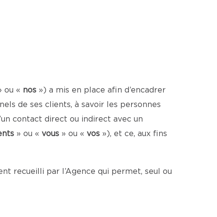
» ou «
nos
») a mis en place afin d’encadrer
ls de ses clients, à savoir les personnes
un contact direct ou indirect avec un
ents
» ou «
vous
» ou «
vos
»), et ce, aux fins
t recueilli par l’Agence qui permet, seul ou