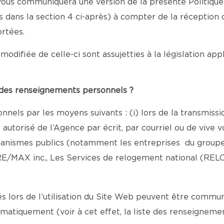
e vous communiquera une version de la présente Politiqu
nis dans la section 4 ci-après) à compter de la réception
rtées.
modifiée de celle-ci sont assujetties à la législation ap
e des renseignements personnels ?
nels par les moyens suivants : (i) lors de la transmiss
torisé de l’Agence par écrit, par courriel ou de vive vo
rganismes publics (notamment les entreprises du groupe
E/MAX inc., Les Services de relogement national (REL
lors de l’utilisation du Site Web peuvent être commun
omatiquement (voir à cet effet, la liste des renseigne