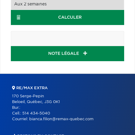
CALCULER
NOTE LÉGALE
RE/MAX EXTRA
170 Serge-Pepin
Beloeil, Québec, J3G 0K1
Bur.:
Cell.:
514 434-5040
Courriel:
bianca.filion@remax-quebec.com