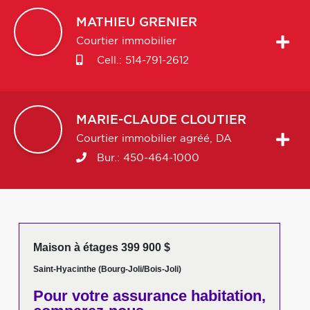
MATHIEU
GRENIER
Courtier immobilier
Cell.:
514-791-2612
MARIE-CLAUDE
CLOUTIER
Courtier immobilier agréé, DA
Bur.:
450-464-1000
Maison à étages 399 900 $
Saint-Hyacinthe (Bourg-Joli/Bois-Joli)
Pour votre
assurance habitation,